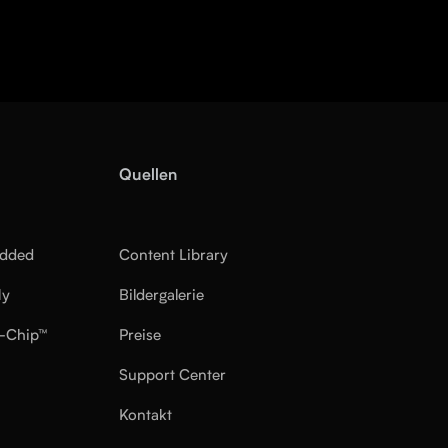
Quellen
edded
Content Library
ly
Bildergalerie
-Chip™
Preise
Support Center
Kontakt