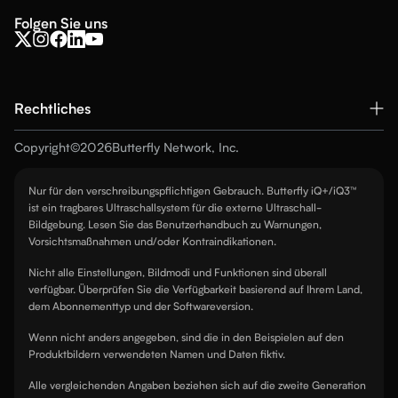
Ultrasound-on-Chip™
Ärztlicher Notdienst
Folgen Sie uns
Bildergalerie
Nachhaltigkeit
Krankenhausmedizin
Preise
Investoren
Bewegungsapparat
Support Center
Karriere
Rechtliches
Krankenpflege
Kontakt
Mission
Copyright
©
2026
Butterfly Network, Inc.
Geburtshilfe / Gynäkologie
Sicherheit
Wählen Sie Ihr Land
Partner
Nur für den verschreibungspflichtigen Gebrauch. Butterfly iQ+/iQ3™
Kardiologie
Cookie-Hinweis
ist ein tragbares Ultraschallsystem für die externe Ultraschall-
Patente
Bildgebung. Lesen Sie das Benutzerhandbuch zu Warnungen,
Urologie
Globaler Datenschutz
Vorsichtsmaßnahmen und/oder Kontraindikationen.
Presse
Tiermedizin
Datenschutzhinweis
Nicht alle Einstellungen, Bildmodi und Funktionen sind überall
Al Marketplace
verfügbar. Überprüfen Sie die Verfügbarkeit basierend auf Ihrem Land,
Globale Gesundheit
Nutzungsbedingungen
dem Abonnementtyp und der Softwareversion.
Wenn nicht anders angegeben, sind die in den Beispielen auf den
Produktbildern verwendeten Namen und Daten fiktiv.
Alle vergleichenden Angaben beziehen sich auf die zweite Generation