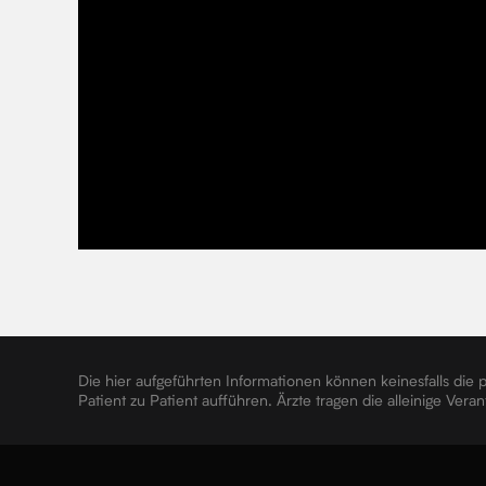
Die hier aufgeführten Informationen können keinesfalls die
Patient zu Patient aufführen. Ärzte tragen die alleinige Ve