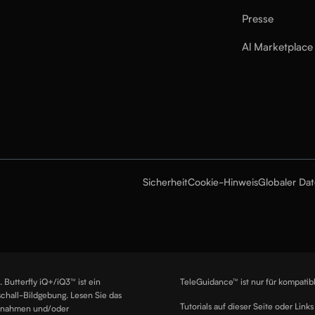
Presse
Al Marketplace
Sicherheit
Cookie-Hinweis
Globaler Da
 Butterfly iQ+/iQ3™ ist ein
TeleGuidance™ ist nur für kompatib
aschall-Bildgebung. Lesen Sie das
Tutorials auf dieser Seite oder Links
ßnahmen und/oder