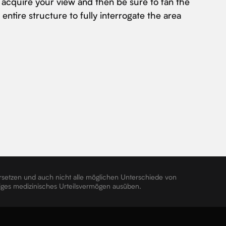
, acquire your view and then be sure to fan the
ntire structure to fully interrogate the area
ersetzen und auch nicht alle möglichen Unterschiede von
ngiges medizinisches Urteilsvermögen ausüben.