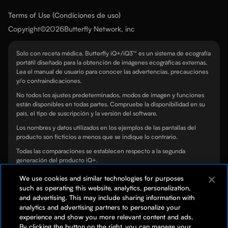
Terms of Use (Condiciones de uso)
Copyright
©
2026
Butterfly Network, inc
Solo con receta médica. Butterfly iQ+/iQ3™ es un sistema de ecografía
portátil diseñado para la obtención de imágenes ecográficas externas.
Lea el manual de usuario para conocer las advertencias, precauciones
y/o contraindicaciones.
No todos los ajustes predeterminados, modos de imagen y funciones
están disponibles en todas partes. Compruebe la disponibilidad en su
país, el tipo de suscripción y la versión del software.
Los nombres y datos utilizados en los ejemplos de las pantallas del
producto son ficticios a menos que se indique lo contrario.
Todas las comparaciones se establecen respecto a la segunda
generación del producto iQ+.
1
Harras S, Hassan M. 2022 Handheld DeepDive Report: Point of Care
We use cookies and similar technologies for purposes
Clinical Application Trends. Signify Research. 2022 (section 3.2c, page
such as operating this website, analytics, personalization,
38)
and advertising. This may include sharing information with
analytics and advertising partners to personalize your
TeleGuidance™ solo está disponible para dispositivos iOS compatibles y
actualmente no es compatible con el iQ3.
experience and show you more relevant content and ads.
By clicking the button on the right, you can manage your