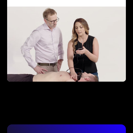
Formación dentro de la aplicación
Cientos de vídeos educativos dirigidos por
expertos a su alcance, desde la técnica
básica hasta obtención avanzada de
imágenes.
Más información