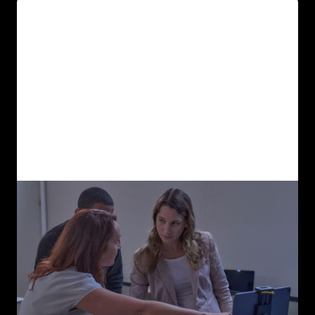
Butterfly ScanLab
Nuestra aplicación educativa le ayuda
como alumno a reforzar sus aptitudes de
exploración con comentarios y etiquetado
en el momento mediante inteligencia
artificial.