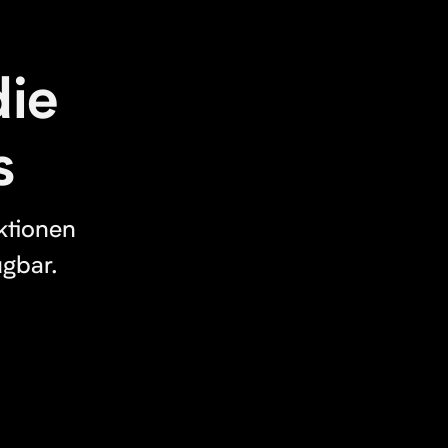
die
s
ktionen
ügbar.